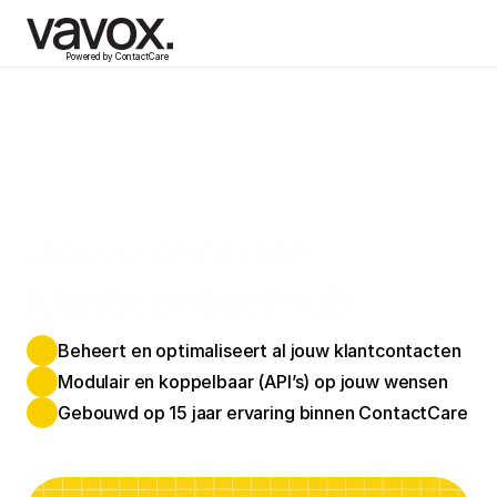
Powered by ContactCare
Jouw centrale 
klantcontacthub.
Altijd binnen handbereik, klaar om al jouw 
Beheert en optimaliseert al jouw klantcontacten
klantinteracties te beheren en te optimaliseren.
Modulair en koppelbaar (API’s) op jouw wensen
Gebouwd op 15 jaar ervaring binnen ContactCare
Plan een discovery call